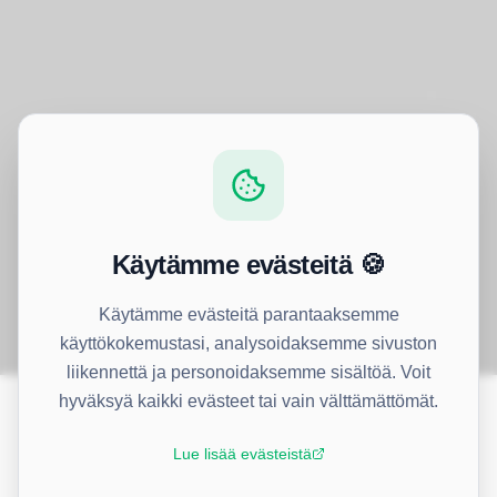
Käytämme evästeitä 🍪
Käytämme evästeitä parantaaksemme
käyttökokemustasi, analysoidaksemme sivuston
liikennettä ja personoidaksemme sisältöä. Voit
hyväksyä kaikki evästeet tai vain välttämättömät.
Lue lisää evästeistä
VAHVA OHJELMISTO-OSAAMINEN JA TEHOKKAAT